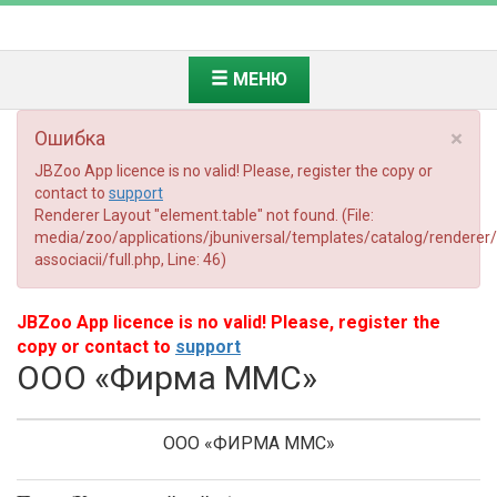
МЕНЮ
×
Ошибка
JBZoo App licence is no valid! Please, register the copy or
contact to
support
Renderer Layout "element.table" not found. (File:
media/zoo/applications/jbuniversal/templates/catalog/renderer
associacii/full.php, Line: 46)
JBZoo App licence is no valid! Please, register the
copy or contact to
support
ООО «Фирма ММС»
ООО «ФИРМА ММС»