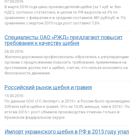
07.04.2016
В марте 2016 года цены производителей щебня (за 1 куб. м. без
НДС), согласно статистике, в целом по РФ выросли на 3% по
сравнению с февралем и в среднем составили 481 руб/куб. м. По
сравнению с мартом 2015 года рост составил 7,6%.
Специалисты ОАО «РЖД» предлагают повысит
требования к качеству щебня
26.03.2016
Железнодорожники-профессионалы обратились к регулирующим
органам с предложением повысить требования, применяемые на
протяжении долгих лет к щебню, считая, что нельзя экономить на
безопасности движения.
Российский рынок щебня и гравия
15.03.2016
По данным ООО «ГС-Эксперт», в 2015 г. в России было произведено
209 млн куб.м щебня и гравия. Это на 10,4% меньше, чем в 2014 г. По
итогам 2015 г. рост объемов производства отмечен только в
Крымском федеральном округе.
Импорт украинского щебня в РФ в 2015 году упал